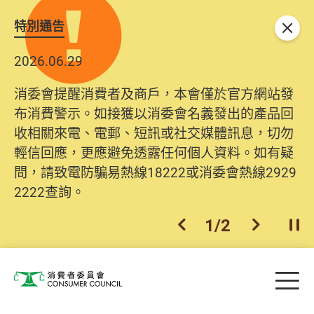
特別通告
關閉
2026.06.29
消委會提醒消費者及商戶，本會僅於官方網站發
布消費警示。如接獲以消委會名義發出的產品回
收相關來電、電郵、短訊或社交媒體訊息，切勿
輕信回應，更應避免透露任何個人資料。如有疑
問，請致電防騙易熱線18222或消委會熱線2929
2222查詢。
1
/
2
上一個
下一個
開
Skip to main content
目
消費者委員會