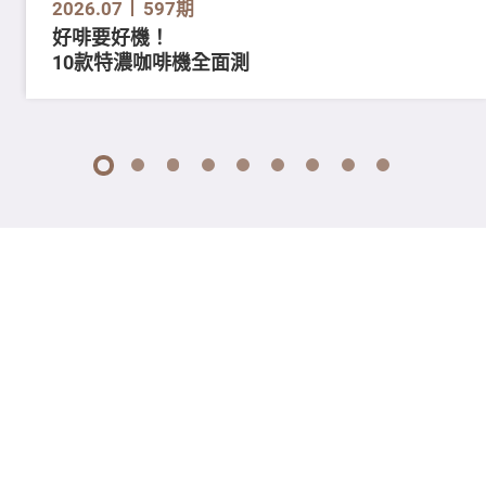
2026.07
597期
好啡要好機！
10款特濃咖啡機全面測
1
2
3
4
5
6
7
8
9