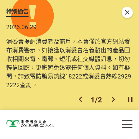
特別通告
關閉
2026.06.29
消委會提醒消費者及商戶，本會僅於官方網站發
布消費警示。如接獲以消委會名義發出的產品回
收相關來電、電郵、短訊或社交媒體訊息，切勿
輕信回應，更應避免透露任何個人資料。如有疑
問，請致電防騙易熱線18222或消委會熱線2929
2222查詢。
1
/
2
上一個
下一個
開
Skip to main content
目
消費者委員會