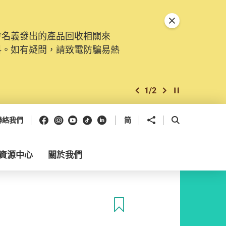
關閉特別通告
會名義發出的產品回收相關來
料。如有疑問，請致電防騙易熱
1
/
2
上一個
下一個
開始/暫停幻燈
Facebook
Instagram
Youtube
抖音
領英
分享到
開啟搜尋框
聯絡我們
简
資源中心
關於我們
收藏