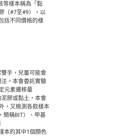
把該等樣本稱為「黏
膠（#7至#9），以
，包括不同價格的樣
潔雙手，兒童可能會
關注。本會委託實驗
特定元素遷移量
個顏色的泥膠或黏土，本會
外，又檢測各款樣本
e，簡稱BIT）、甲基
酮
各款樣本的其中1個顏色