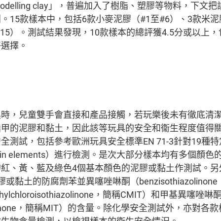
delling clay」，普遍加入了樹脂、塑膠等物料，下文
。15款樣本中，包括6款小麥泥膠（#1至#6）、3款米泥
#15）。測試結果發現，10款樣本的總評獲4.5分或以上
好選擇。
具時，兒童雙手會直接和產品接觸，若玩樂後未有徹底清
指甲的泥膠和黏土，因此該等玩具的安全和衞生程度值得
全測試，包括參考歐洲玩具安全標準EN 71-3針對19種
f certain elements）進行檢測。是次大部分樣本均有多
的紅、黃、藍及綠色4個基本顏色的泥膠或黏土作測試。另
黏土的防腐劑苯並異噻唑啉酮（benzisothiazolinon
chloroisothiazolinone，簡稱CMIT）和甲基異噻唑啉
hiazolinone，簡稱MIT）的含量。除化學安全測試外，亦對
微生物含量檢測，以檢視樣本的衞生安全情況。