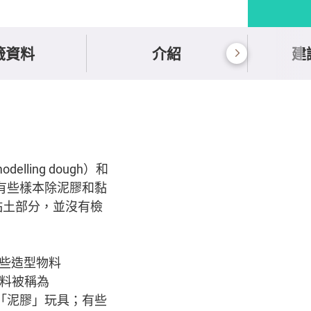
籤資料
介紹
建
ing dough）和
型。有些樣本除泥膠和黏
黏土部分，並沒有檢
」這些造型物料
型物料被稱為
稱為「泥膠」玩具；有些