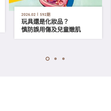
2026.02
592期
玩具還是化妝品？
慎防誤用傷及兒童嫩肌
1
2
3