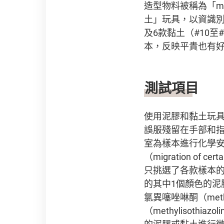
造型物料被稱為「mo
土」玩具，以資識別
及6款黏土（#10至
本，反映平貴也有
測試項目
使用泥膠和黏土玩
誤服殘留在手部和
室為樣本進行化學安
（migration o
只挑選了各款樣本
的其中1個顏色的泥膠或
氯異噻唑啉酮（methyl
（methylisot
的泥膠或黏土進行