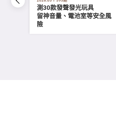
測30款發聲發光玩具
留神音量、電池室等安全風
險
要改