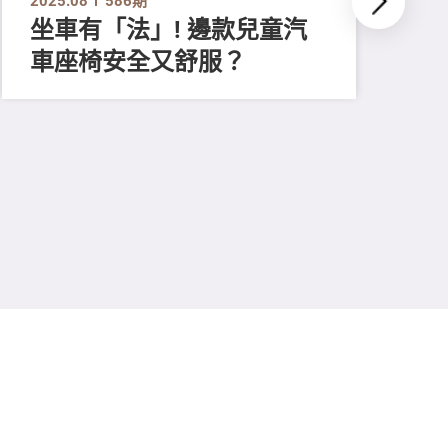
坐車有「法」! 邊款兒童汽
車座椅安全又舒服？
202
趁
有
超