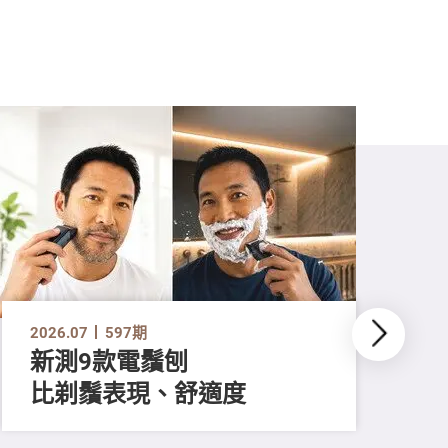
2026.07
597期
新測9款電鬚刨
比剃鬚表現、舒適度
202
長