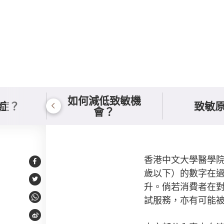
如何減低致敏機
症？
致敏
會？
總結
香港中文大學醫學院
Facebook
歲以下）的數字在
Twitter
升。倘若消費者在
試服務，亦有可能
WhatsApp
Weibo