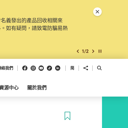
關閉特別通告
會名義發出的產品回收相關來
料。如有疑問，請致電防騙易熱
1
/
2
上一個
下一個
開始/暫停幻燈
Facebook
Instagram
Youtube
抖音
領英
分享到
開啟搜尋框
聯絡我們
简
資源中心
關於我們
收藏