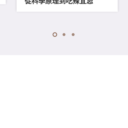
從科學原理到吃辣宜忌
1
2
3
措施
公開資料守則
認可供應商名冊
網站地圖