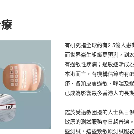
治療
有研究指全球約有2.5億人
而世界衞生組織更預測，到2
有過敏性疾病；過敏逐漸成
本港而言，有機構估算約有8
疹、各類皮膚過敏、哮喘及
已成為影響最多香港人的長
鑑於受過敏困擾的人士與日
敏原的測試服務亦日趨普遍
些測試，這些致敏原測試服