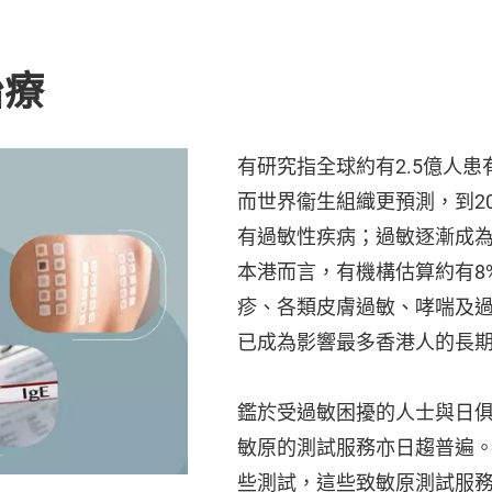
治療
有研究指全球約有2.5億人
而世界衞生組織更預測，到2
有過敏性疾病；過敏逐漸成
本港而言，有機構估算約有8
疹、各類皮膚過敏、哮喘及
已成為影響最多香港人的長
鑑於受過敏困擾的人士與日
敏原的測試服務亦日趨普遍
些測試，這些致敏原測試服