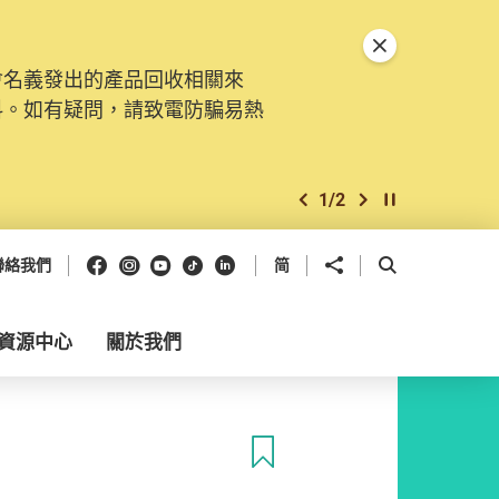
關閉特別通告
會名義發出的產品回收相關來
料。如有疑問，請致電防騙易熱
1
/
2
上一個
下一個
開始/暫停幻燈
Facebook
Instagram
Youtube
抖音
領英
分享到
開啟搜尋框
聯絡我們
简
資源中心
關於我們
收藏