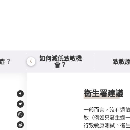
如何減低致敏機
症？
致敏
會？
持份者意見
衞生署建議
Facebook
Twitter
一般而言，沒有過
敏（例如只發生過
WhatsApp
行致敏原測試。衞
Weibo