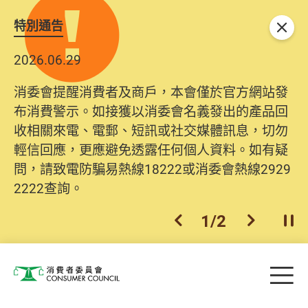
特別通告
關閉
2026.06.29
消委會提醒消費者及商戶，本會僅於官方網站發
布消費警示。如接獲以消委會名義發出的產品回
收相關來電、電郵、短訊或社交媒體訊息，切勿
輕信回應，更應避免透露任何個人資料。如有疑
問，請致電防騙易熱線18222或消委會熱線2929
2222查詢。
1
/
2
上一個
下一個
開
Skip to main content
目
消費者委員會