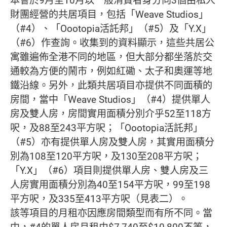
本會於9月至10月以一般消費者身分向3個由私人
財團經營的共居項目，包括「Weave Studios」
（#4）、「Oootopia活託邦」（#5）及「Y.X」
（#6）作查詢。收集到的資料顯示，這些共居公
寓雖遍佈全港不同的地區，但大部分都坐落於交
通較為方便的鬧市，例如紅磡、太子和奧運等地
鐵沿線。另外，此類共居項目亦提供不同面積的
房間，當中「Weave Studios」（#4）提供單人
房及雙人房，房間實用面積分別介乎52至118方
呎，及88至243平方呎；「Oootopia活託邦」
（#5）亦有提供單人房及雙人房，其實用面積分
別為108至120平方呎，及130至208平方呎；
「Y.X」（#6）項目則提供單人房、雙人房及三
人房實用面積分別為40至154平方呎，99至198
平方呎，及335至413平方呎（見表二）。
該等項目的月租亦因應房間類型而有所不同。當