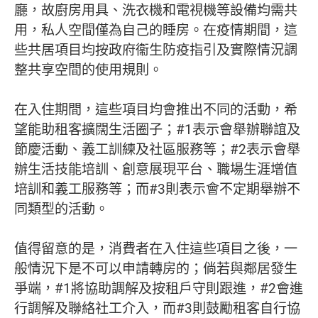
廳，故廚房用具、洗衣機和電視機等設備均需共
用，私人空間僅為自己的睡房。在疫情期間，這
些共居項目均按政府衞生防疫指引及實際情況調
整共享空間的使用規則。
在入住期間，這些項目均會推出不同的活動，希
望能助租客擴闊生活圈子；#1表示會舉辦聯誼及
節慶活動、義工訓練及社區服務等；#2表示會舉
辦生活技能培訓、創意展現平台、職場生涯增值
培訓​和義工服務等；而#3則表示會不定期舉辦不
同類型的活動。
值得留意的是，消費者在入住這些項目之後，一
般情況下是不可以申請轉房的；倘若與鄰居發生
爭端，#1將協助調解及按租戶守則跟進，#2會進
行調解及聯絡社工介入，而#3則鼓勵租客自行協