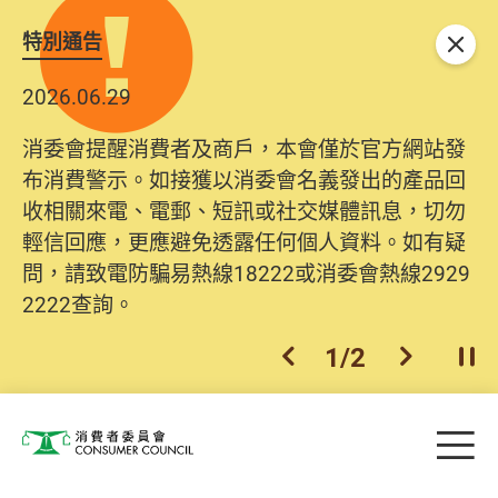
特別通告
關閉
2026.06.29
消委會提醒消費者及商戶，本會僅於官方網站發
布消費警示。如接獲以消委會名義發出的產品回
收相關來電、電郵、短訊或社交媒體訊息，切勿
輕信回應，更應避免透露任何個人資料。如有疑
問，請致電防騙易熱線18222或消委會熱線2929
2222查詢。
1
/
2
上一個
下一個
開
Skip to main content
目
消費者委員會