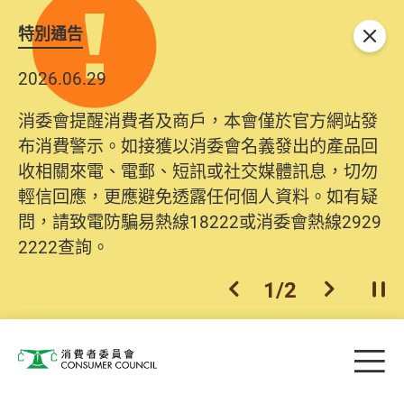
特別通告
關閉
2026.06.29
消委會提醒消費者及商戶，本會僅於官方網站發
布消費警示。如接獲以消委會名義發出的產品回
收相關來電、電郵、短訊或社交媒體訊息，切勿
輕信回應，更應避免透露任何個人資料。如有疑
問，請致電防騙易熱線18222或消委會熱線2929
2222查詢。
1
/
2
上一個
下一個
開
Skip to main content
目
消費者委員會