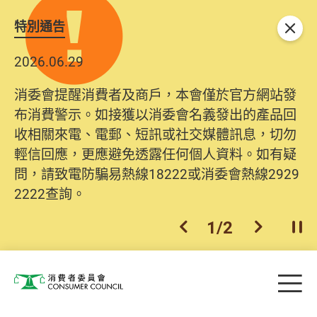
特別通告
關閉
2026.06.29
消委會提醒消費者及商戶，本會僅於官方網站發
布消費警示。如接獲以消委會名義發出的產品回
收相關來電、電郵、短訊或社交媒體訊息，切勿
輕信回應，更應避免透露任何個人資料。如有疑
問，請致電防騙易熱線18222或消委會熱線2929
2222查詢。
1
/
2
上一個
下一個
開
Skip to main content
目
消費者委員會