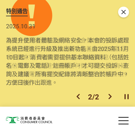
特別通告
關閉
2026.06.29
2025.10.31
消委會提醒消費者及商戶，本會僅於官方網站發
為提升使用者體驗及網絡安全，本會的投訴處理
布消費警示。如接獲以消委會名義發出的產品回
系統已經進行升級及推出新功能。由2025年11月
收相關來電、電郵、短訊或社交媒體訊息，切勿
10日起，消費者需要提供基本聯絡資料（包括姓
輕信回應，更應避免透露任何個人資料。如有疑
名、電郵及電話）註冊帳戶，才可提交投訴、查
問，請致電防騙易熱線18222或消委會熱線2929
詢及建議。所有提交紀錄將清晰整合於帳戶中，
2222查詢。
方便日後作出跟進。
2
/
2
上一個
下一個
開
Skip to main content
目
消費者委員會