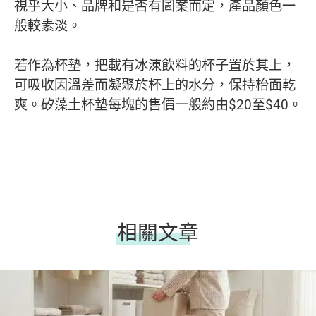
視乎大小、品牌和是否有圖案而定，產品顏色一
般較素淡。
若作為杯墊，把載有冰涷飲料的杯子置於其上，
可吸收因溫差而凝聚於杯上的水分，保持枱面乾
爽。矽藻土杯墊每塊的售價一般約由$20至$40。
相關文章