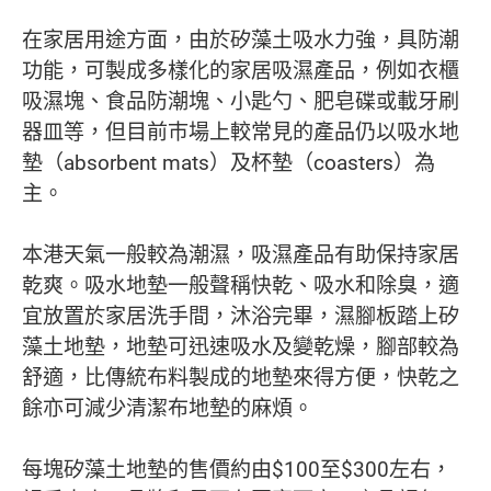
在家居用途方面，由於矽藻土吸水力強，具防潮
功能，可製成多樣化的家居吸濕產品，例如衣櫃
吸濕塊、食品防潮塊、小匙勺、肥皂碟或載牙刷
器皿等，但目前巿場上較常見的產品仍以吸水地
墊（absorbent mats）及杯墊（coasters）為
主。
本港天氣一般較為潮濕，吸濕產品有助保持家居
乾爽。吸水地墊一般聲稱快乾、吸水和除臭，適
宜放置於家居洗手間，沐浴完畢，濕腳板踏上矽
藻土地墊，地墊可迅速吸水及變乾燥，腳部較為
舒適，比傳統布料製成的地墊來得方便，快乾之
餘亦可減少清潔布地墊的麻煩。
每塊矽藻土地墊的售價約由$100至$300左右，