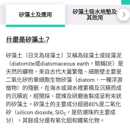
矽藻土吸水地墊及
矽藻土及應用
其效用
矽藻土及應用
什麼是矽藻土？
矽藻土（日文為珪藻土）又稱為硅藻土或硅藻泥
（diatomite或diatomaceous earth，簡稱DE）是
天然的礦物，來自古代大量繁殖、細胞壁主要是
二氧化矽的單細胞生物矽藻（diatom，一種浮游
植物）的殘骸，在海水或湖水裡累積及沉積而成
的沉積岩，經開採、提煉及研磨後製成呈粉末狀
的矽藻土。矽藻土的主要成分超過80%是二氧化
矽（silicon dioxide, SiO
，是防潮珠的主要成
2
分），其餘成分還有氧化鋁和鐵氧化物。