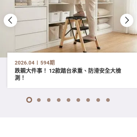
2026.04
594期
跌親大件事！ 12款踏台承重、防滑安全大檢
測！
1
2
3
4
5
6
7
8
9