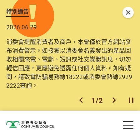
特別通告
關閉
2026.06.29
消委會提醒消費者及商戶，本會僅於官方網站發
布消費警示。如接獲以消委會名義發出的產品回
收相關來電、電郵、短訊或社交媒體訊息，切勿
輕信回應，更應避免透露任何個人資料。如有疑
問，請致電防騙易熱線18222或消委會熱線2929
2222查詢。
1
/
2
上一個
下一個
開
Skip to main content
目
消費者委員會