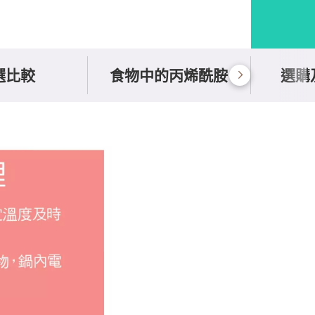
選比較
食物中的丙烯酰胺
選購