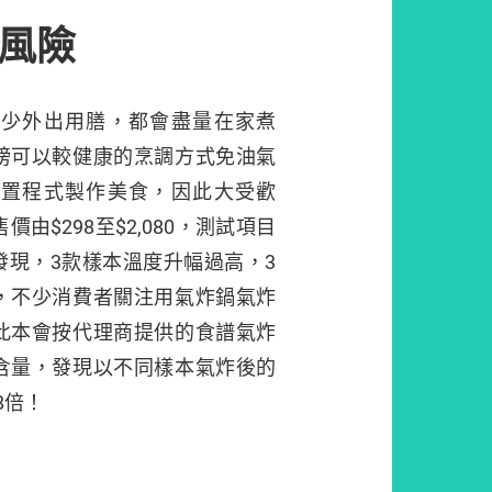
風險
減少外出用膳，都會盡量在家煮
榜可以較健康的烹調方式免油氣
內置程式製作美食，因此大受歡
由$298至$2,080，測試項目
發現，3款樣本溫度升幅過高，3
，不少消費者關注用氣炸鍋氣炸
此本會按代理商提供的食譜氣炸
含量，發現以不同樣本氣炸後的
8倍！