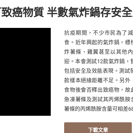
致癌物質 半數氣炸鍋存安全
抗疫期間，不少市民為了
食。近年興起的氣炸鍋，標
炸薯條、雞翼甚至以其他
迎。本會測試12款氣炸鍋，售價
包括安全及效能表現。測試
款樣本絕緣距離不足。另外
食物後會否釋出致癌物，故
急凍薯條及測試其丙烯酰胺
薯條的丙烯酰胺含量可相差6
下載文章