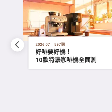
2026.07
597期
好啡要好機！
10款特濃咖啡機全面測
留
進