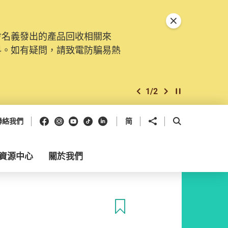
關閉特別通告
會名義發出的產品回收相關來
料。如有疑問，請致電防騙易熱
1
/
2
上一個
下一個
開始/暫停幻燈
Facebook
Instagram
Youtube
抖音
領英
分享到
開啟搜尋框
聯絡我們
简
資源中心
關於我們
收藏