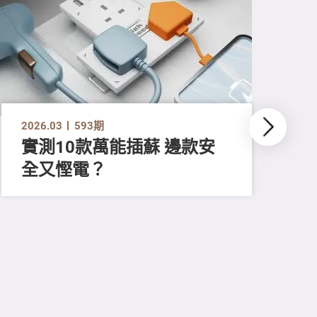
2026.03
593期
實測10款萬能插蘇 邊款安
全又慳電？
202
尋
吸
強