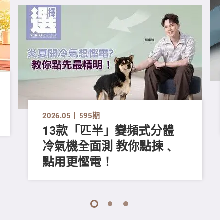
2026.05
595期
13款「匹半」變頻式分體
冷氣機全面測 教你點揀﹑
點用更慳電！
1
2
3