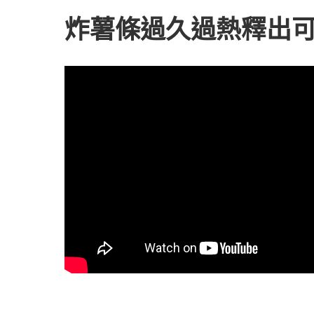
炸薯條過久過熱釋出可