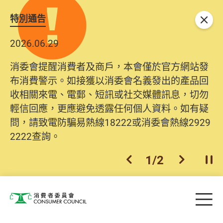
特別通告
關閉
2026.06.29
消委會提醒消費者及商戶，本會僅於官方網站發
布消費警示。如接獲以消委會名義發出的產品回
收相關來電、電郵、短訊或社交媒體訊息，切勿
輕信回應，更應避免透露任何個人資料。如有疑
問，請致電防騙易熱線18222或消委會熱線2929
2222查詢。
1
/
2
上一個
下一個
開
Skip to main content
目
消費者委員會