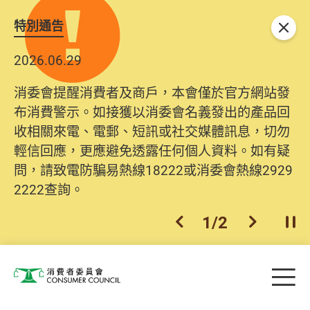
特別通告
關閉
2026.06.29
消委會提醒消費者及商戶，本會僅於官方網站發
布消費警示。如接獲以消委會名義發出的產品回
收相關來電、電郵、短訊或社交媒體訊息，切勿
輕信回應，更應避免透露任何個人資料。如有疑
問，請致電防騙易熱線18222或消委會熱線2929
2222查詢。
1
/
2
上一個
下一個
開
Skip to main content
目
消費者委員會