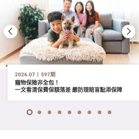
2026.07
597期
寵物保險非全包！
一文看清保費保額落差 嚴防理賠盲點添保障
1
2
3
4
5
6
7
8
9