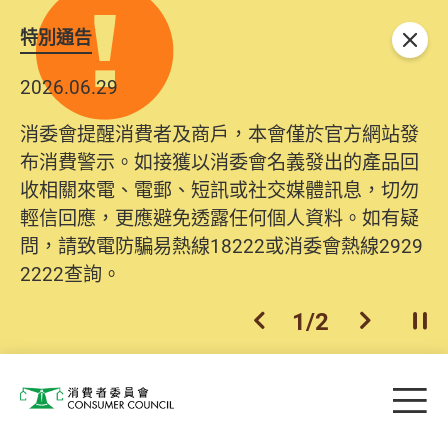
特別通告
關閉
2026.06.29
消委會提醒消費者及商戶，本會僅於官方網站發
布消費警示。如接獲以消委會名義發出的產品回
收相關來電、電郵、短訊或社交媒體訊息，切勿
輕信回應，更應避免透露任何個人資料。如有疑
問，請致電防騙易熱線18222或消委會熱線2929
2222查詢。
1
/
2
上一個
下一個
開
Skip to main content
目
消費者委員會