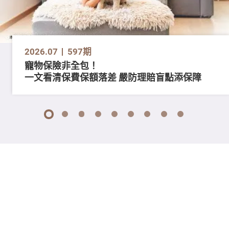
2026.07
597期
寵物保險非全包！
一文看清保費保額落差 嚴防理賠盲點添保障
1
2
3
4
5
6
7
8
9