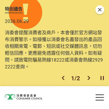
特別通告
關閉
2026.06.29
消委會提醒消費者及商戶，本會僅於官方網站發
布消費警示。如接獲以消委會名義發出的產品回
收相關來電、電郵、短訊或社交媒體訊息，切勿
輕信回應，更應避免透露任何個人資料。如有疑
問，請致電防騙易熱線18222或消委會熱線2929
2222查詢。
1
/
2
上一個
下一個
開
Skip to main content
目
消費者委員會