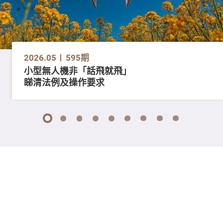
2026.05
595期
小型無人機非「話飛就飛」
睇清法例及操作要求
1
2
3
4
5
6
7
8
9