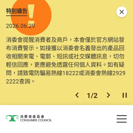
特別通告
關閉
2026.06.29
消委會提醒消費者及商戶，本會僅於官方網站發
布消費警示。如接獲以消委會名義發出的產品回
收相關來電、電郵、短訊或社交媒體訊息，切勿
輕信回應，更應避免透露任何個人資料。如有疑
問，請致電防騙易熱線18222或消委會熱線2929
2222查詢。
1
/
2
上一個
下一個
開
Skip to main content
目
消費者委員會