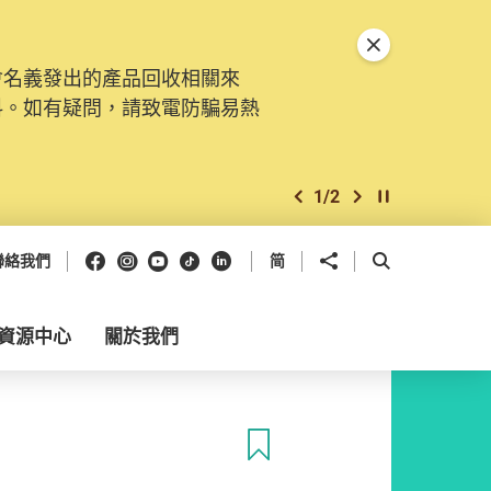
關閉特別通告
會名義發出的產品回收相關來
料。如有疑問，請致電防騙易熱
1
/
2
上一個
下一個
開始/暫停幻燈
Facebook
Instagram
Youtube
抖音
領英
分享到
開啟搜尋框
聯絡我們
简
資源中心
關於我們
收藏