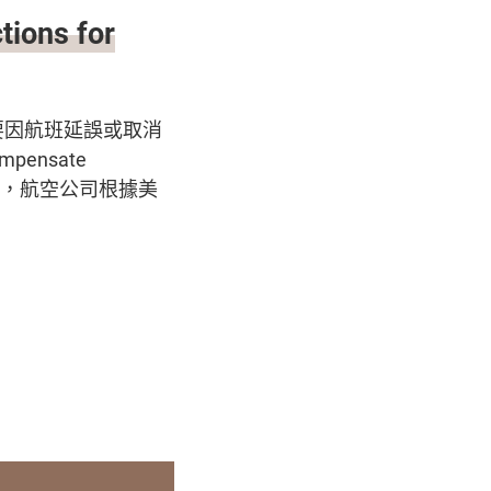
ns for
要因航班延誤或取消
ompensate
留於停機坪上，航空公司根據美