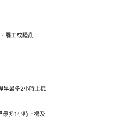
、罷工或騷亂
或
提早最多2小時上機
早最多1小時上機及