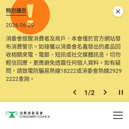
特別通告
關閉
2026.06.29
消委會提醒消費者及商戶，本會僅於官方網站發
布消費警示。如接獲以消委會名義發出的產品回
收相關來電、電郵、短訊或社交媒體訊息，切勿
輕信回應，更應避免透露任何個人資料。如有疑
問，請致電防騙易熱線18222或消委會熱線2929
2222查詢。
1
/
2
上一個
下一個
開
Skip to main content
目
消費者委員會