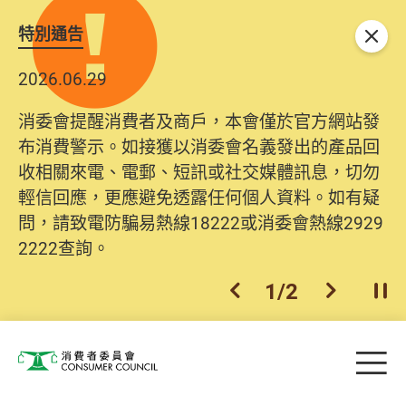
特別通告
關閉
2026.06.29
消委會提醒消費者及商戶，本會僅於官方網站發
布消費警示。如接獲以消委會名義發出的產品回
收相關來電、電郵、短訊或社交媒體訊息，切勿
輕信回應，更應避免透露任何個人資料。如有疑
問，請致電防騙易熱線18222或消委會熱線2929
2222查詢。
1
/
2
上一個
下一個
開
Skip to main content
目
消費者委員會