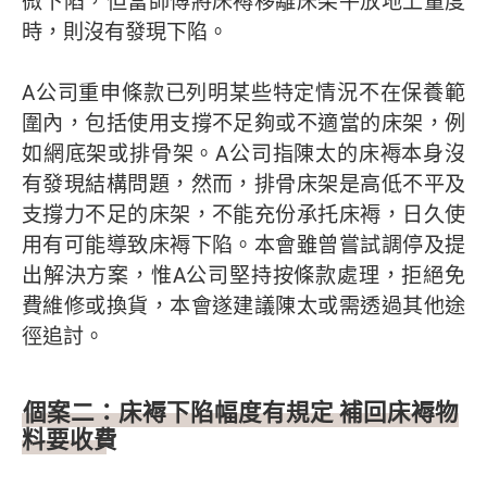
微下陷，但當師傅將床褥移離床架平放地上量度
時，則沒有發現下陷。
A公司重申條款已列明某些特定情況不在保養範
圍內，包括使用支撐不足夠或不適當的床架，例
如網底架或排骨架。A公司指陳太的床褥本身沒
有發現結構問題，然而，排骨床架是高低不平及
支撐力不足的床架，不能充份承托床褥，日久使
用有可能導致床褥下陷。本會雖曾嘗試調停及提
出解決方案，惟A公司堅持按條款處理，拒絕免
費維修或換貨，本會遂建議陳太或需透過其他途
徑追討。
個案二：床褥下陷幅度有規定 補回床褥物
料要收費