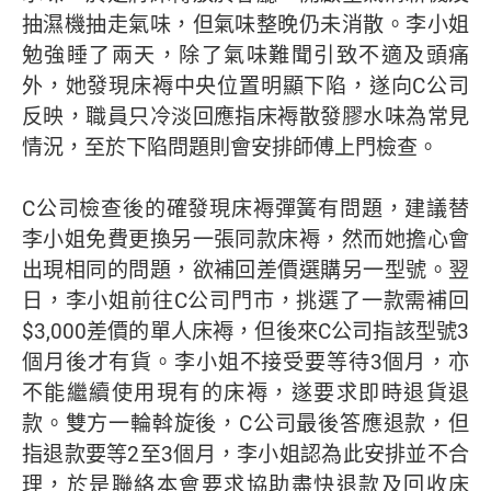
抽濕機抽走氣味，但氣味整晚仍未消散。李小姐
勉強睡了兩天，除了氣味難聞引致不適及頭痛
外，她發現床褥中央位置明顯下陷，遂向C公司
反映，職員只冷淡回應指床褥散發膠水味為常見
情況，至於下陷問題則會安排師傅上門檢查。
C公司檢查後的確發現床褥彈簧有問題，建議替
李小姐免費更換另一張同款床褥，然而她擔心會
出現相同的問題，欲補回差價選購另一型號。翌
日，李小姐前往C公司門市，挑選了一款需補回
$3,000差價的單人床褥，但後來C公司指該型號3
個月後才有貨。李小姐不接受要等待3個月，亦
不能繼續使用現有的床褥，遂要求即時退貨退
款。雙方一輪斡旋後，C公司最後答應退款，但
指退款要等2至3個月，李小姐認為此安排並不合
理，於是聯絡本會要求協助盡快退款及回收床