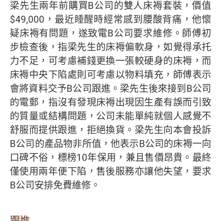
梁先生兩年前購買B公司的雙人床褥套裝，價值
$49,000，最近睡醒時經常感到腰酸背痛，他懷
疑床褥有問題，遂致電B公司要求維修。師傅初
步檢查後，指梁先生的床褥偏軟身，如覺得承托
力不足，可考慮補錢更換一張較硬身的床褥，而
床褥中央下陷處則可考慮以物料填充，師傅表示
會將資料交予B公司跟進。梁先生後來接到B公司
的電郵，指沒有發現床褥出現因生產有誤而引致
的質量或結構問題，公司未能單純就個人感覺不
舒服而提供跟進，拒絕換貨。梁先生向本會投訴
B公司的產品物非所值，他表示B公司的床褥一向
口碑不俗，標榜10年保用，兼且售價昂貴。最終
僅使用兩年便下陷，售後服務亦讓他失望，要求
B公司安排免費維修。
跟進