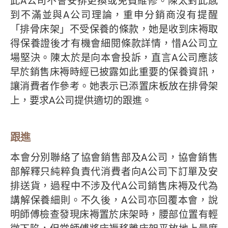
此A公司不會安排更換或免費維修。陳太對此感
到不滿並與A公司理論，重申分銷商沒有提醒
「排骨床架」不受保養的條款，她是收到床褥取
得保養證後才有機會細閱條款詳情，惜A公司立
場堅決。陳太於是向本會投訴，直言A公司應該
早於銷售床褥時經已披露如此重要的保養資訊，
讓消費者作參考。她表示已添置床板放在排骨架
上，要求A公司提供適切的跟進。
跟進
本會分別聯絡了協會銷售部及A公司，協會銷售
部解釋只純粹負責代消費者向A公司下訂單及安
排送貨，過程中不涉及代A公司銷售床褥及代為
講解保養細則。不久後，A公司亦回覆本會，說
明師傅檢查發現床褥置於床架時，腰部位置有輕