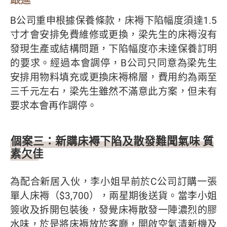
B公司重申根據保養條款，床褥下陷幅度須達1.5
寸才會安排免費維修或更換，梁先生的床褥沒有
發現生產或結構問題，下陷幅度亦未達保養訂明
的要求。經過本會調停，B公司只同意為梁先生
安排用物料填充或更換床褥棉層，費用約為兩至
三千元左右，梁先生雖然不滿意此方案，但未有
要求本會再作調停。
個案三：新購床褥下陷及散發難聞氣味 質
素欠佳
為配合新居入伙，李小姐早前於C公司訂購一張
單人床褥（$3,700），兩星期後送貨。當李小姐
簽收及拆開包裝後，發覺床褥散發一陣濃烈的膠
水味，於是將床褥放於客廳，開啟空氣清新機及