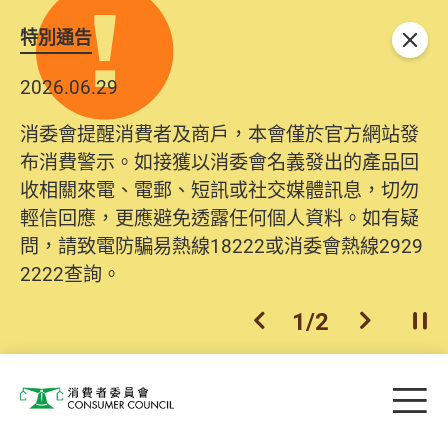
特別通告
關閉
2026.06.29
消委會提醒消費者及商戶，本會僅於官方網站發
布消費警示。如接獲以消委會名義發出的產品回
收相關來電、電郵、短訊或社交媒體訊息，切勿
輕信回應，更應避免透露任何個人資料。如有疑
問，請致電防騙易熱線18222或消委會熱線2929
2222查詢。
1
/
2
上一個
下一個
開
Skip to main content
目
消費者委員會