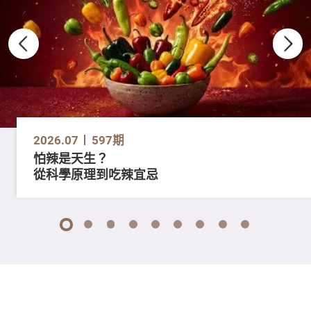
2026.07
597期
怕辣是天生？
從科學原理到吃辣宜忌
1
2
3
4
5
6
7
8
9