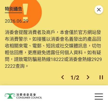
特別通告
關閉
2026.06.29
消委會提醒消費者及商戶，本會僅於官方網站發
布消費警示。如接獲以消委會名義發出的產品回
收相關來電、電郵、短訊或社交媒體訊息，切勿
輕信回應，更應避免透露任何個人資料。如有疑
問，請致電防騙易熱線18222或消委會熱線2929
2222查詢。
1
/
2
上一個
下一個
開
Skip to main content
目
消費者委員會