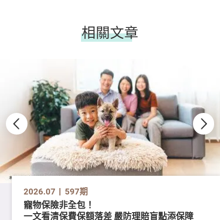
相關文章
2026.07
597期
寵物保險非全包！
一文看清保費保額落差 嚴防理賠盲點添保障