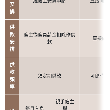
經僱主安排申請
直接向受
安
排
供
款
僱主從僱員薪金扣除作供
直接向
安
款
排
供
款
須定期供款
可隨時向
頻
率
視乎僱主
每月入息
與