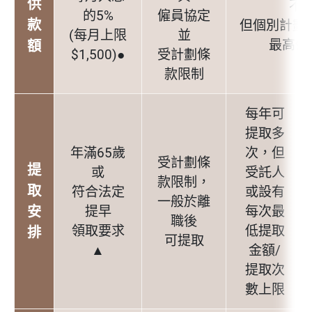
供
不
的5%
僱員協定
款
但個別計劃
(每月上限
並
最高供
額
$1,500)●
受計劃條
款限制
每年可
提取多
年滿65歲
次，但
受計劃條
提
或
受託人
款限制，
取
符合法定
或設有
一般於離
安
提早
每次最
職後
領取要求
低提取
排
可提取
▲
金額/
提取次
數上限