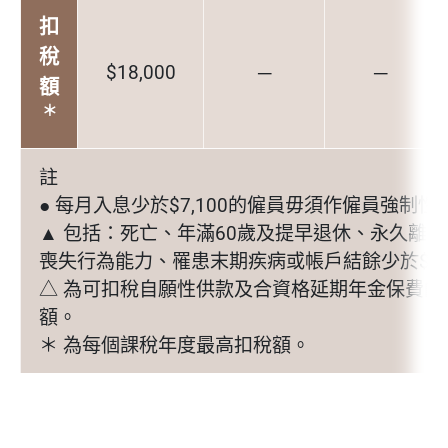
扣
稅
$18,000
─
─
額
＊
註
● 每月入息少於$7,100的僱員毋須作僱員強制性
▲ 包括：死亡、年滿60歲及提早退休、永久離
喪失行為能力、罹患末期疾病或帳戶結餘少於$5,0
△ 為可扣稅自願性供款及合資格延期年金保費的
額。
＊ 為每個課稅年度最高扣稅額。