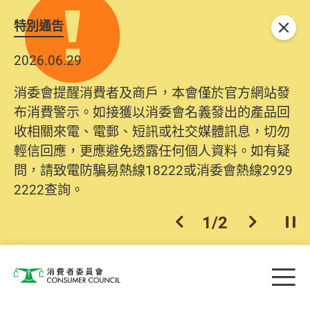
特別通告
關閉
2026.06.29
消委會提醒消費者及商戶，本會僅於官方網站發
布消費警示。如接獲以消委會名義發出的產品回
收相關來電、電郵、短訊或社交媒體訊息，切勿
輕信回應，更應避免透露任何個人資料。如有疑
問，請致電防騙易熱線18222或消委會熱線2929
2222查詢。
1
/
2
上一個
下一個
開
Skip to main content
目
消費者委員會