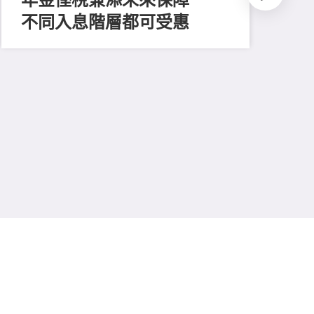
不同入息階層都可受惠
202
推
平
多
保