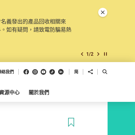
關閉特別通告
會名義發出的產品回收相關來
料。如有疑問，請致電防騙易熱
1
/
2
上一個
下一個
開始/暫停幻燈
Facebook
Instagram
Youtube
抖音
領英
分享到
開啟搜尋框
聯絡我們
简
資源中心
關於我們
收藏