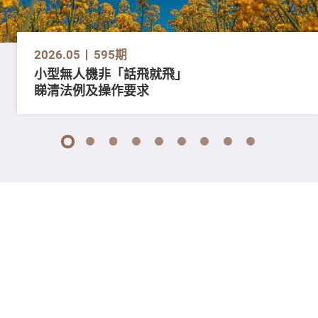
2026.05
595期
小型無人機非「話飛就飛」
睇清法例及操作要求
1
2
3
4
5
6
7
8
9