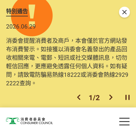
特別通告
關閉
2026.06.29
消委會提醒消費者及商戶，本會僅於官方網站發
布消費警示。如接獲以消委會名義發出的產品回
收相關來電、電郵、短訊或社交媒體訊息，切勿
輕信回應，更應避免透露任何個人資料。如有疑
問，請致電防騙易熱線18222或消委會熱線2929
2222查詢。
1
/
2
上一個
下一個
開
Skip to main content
目
消費者委員會