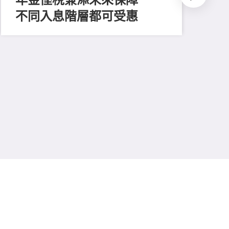
不同入息階層都可受惠
202
推
平
多
保