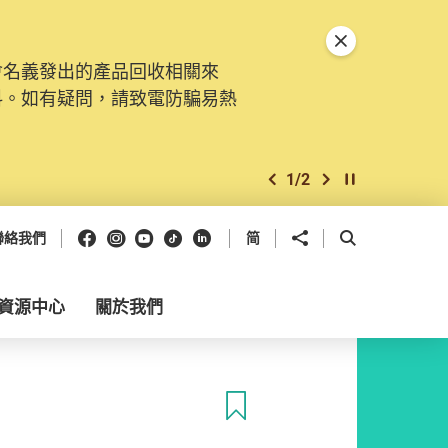
關閉特別通告
會名義發出的產品回收相關來
料。如有疑問，請致電防騙易熱
1
/
2
上一個
下一個
開始/暫停幻燈
Facebook
Instagram
Youtube
抖音
領英
分享到
開啟搜尋框
聯絡我們
简
資源中心
關於我們
收藏