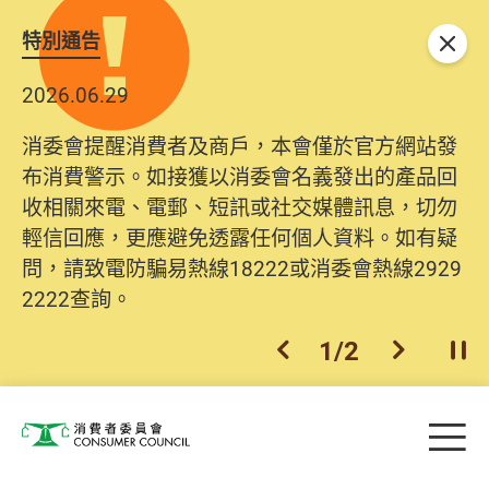
特別通告
關閉
2026.06.29
消委會提醒消費者及商戶，本會僅於官方網站發
布消費警示。如接獲以消委會名義發出的產品回
收相關來電、電郵、短訊或社交媒體訊息，切勿
輕信回應，更應避免透露任何個人資料。如有疑
問，請致電防騙易熱線18222或消委會熱線2929
2222查詢。
1
/
2
上一個
下一個
開
Skip to main content
目
消費者委員會