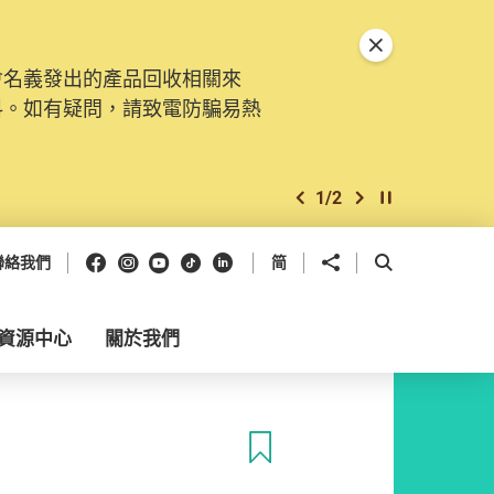
關閉特別通告
會名義發出的產品回收相關來
料。如有疑問，請致電防騙易熱
1
/
2
上一個
下一個
開始/暫停幻燈
Facebook
Instagram
Youtube
抖音
領英
分享到
開啟搜尋框
聯絡我們
简
資源中心
關於我們
收藏