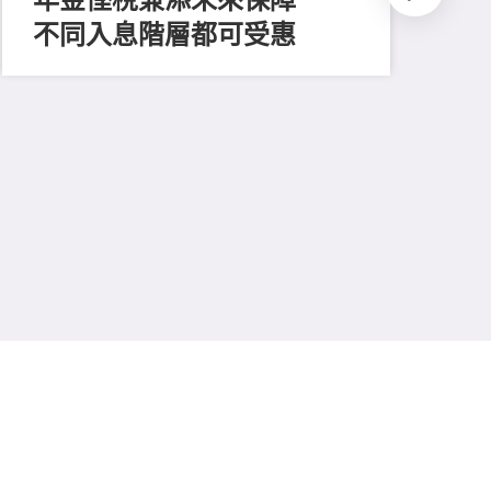
不同入息階層都可受惠
202
推
平
多
保