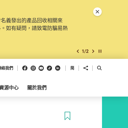
關閉特別通告
會名義發出的產品回收相關來
料。如有疑問，請致電防騙易熱
1
/
2
上一個
下一個
開始/暫停幻燈
Facebook
Instagram
Youtube
抖音
領英
分享到
開啟搜尋框
聯絡我們
简
資源中心
關於我們
收藏