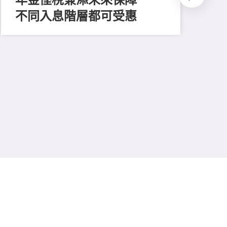
不同入息階層都可受惠
202
推
平
多
保