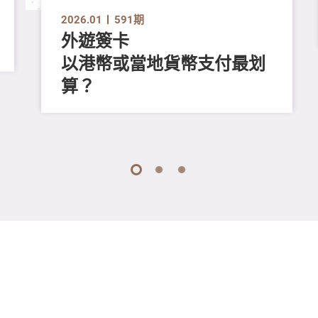
2026.01
591期
外遊簽卡
以港幣或當地貨幣支付最划
算？
1
2
3