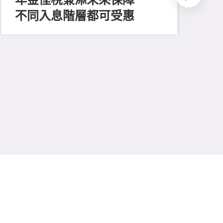
不同入息階層都可受惠
202
推
平
多
保