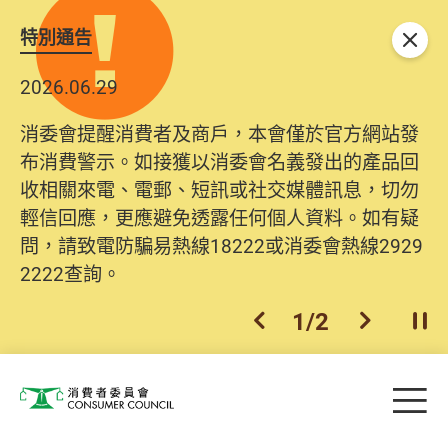
特別通告
關閉
2026.06.29
消委會提醒消費者及商戶，本會僅於官方網站發
布消費警示。如接獲以消委會名義發出的產品回
收相關來電、電郵、短訊或社交媒體訊息，切勿
輕信回應，更應避免透露任何個人資料。如有疑
問，請致電防騙易熱線18222或消委會熱線2929
2222查詢。
1
/
2
上一個
下一個
開
Skip to main content
目
消費者委員會