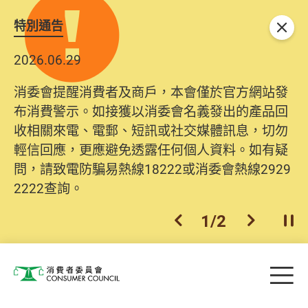
特別通告
關閉
2026.06.29
消委會提醒消費者及商戶，本會僅於官方網站發
布消費警示。如接獲以消委會名義發出的產品回
收相關來電、電郵、短訊或社交媒體訊息，切勿
輕信回應，更應避免透露任何個人資料。如有疑
問，請致電防騙易熱線18222或消委會熱線2929
2222查詢。
1
/
2
上一個
下一個
開
Skip to main content
目
消費者委員會