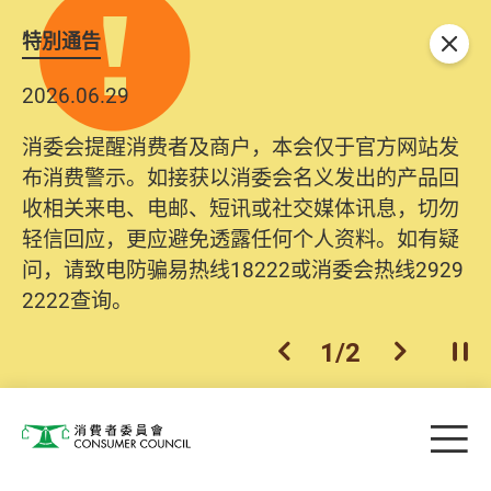
特別通告
关闭
2026.06.29
消委会提醒消费者及商户，本会仅于官方网站发
布消费警示。如接获以消委会名义发出的产品回
收相关来电、电邮、短讯或社交媒体讯息，切勿
轻信回应，更应避免透露任何个人资料。如有疑
问，请致电防骗易热线18222或消委会热线2929
2222查询。
1
/
2
上一个
下一个
开
Skip to main content
目
消费者委员会