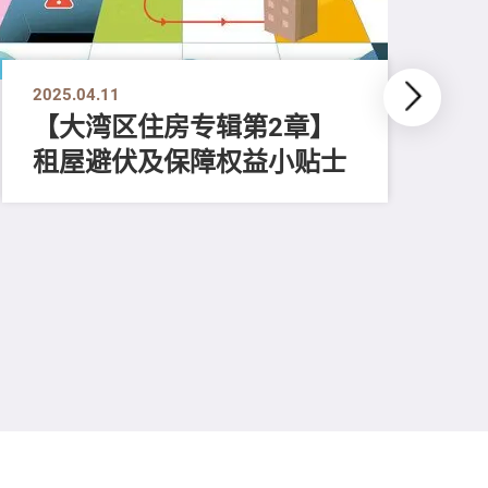
2025.04.11
【大湾区住房专辑第2章】
租屋避伏及保障权益小贴士
202
【
内