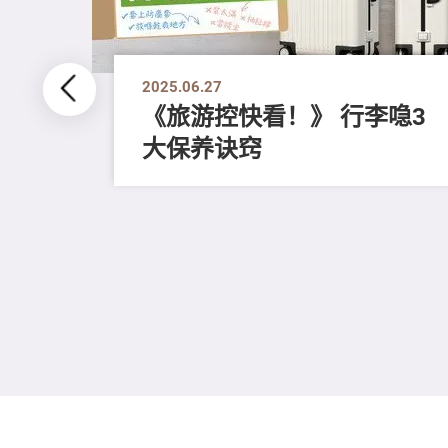
2025.06.27
《旅游控快看！》 行李喼3
大保养诀窍
5大