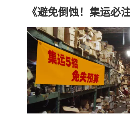
《避免倒蚀！集运必注