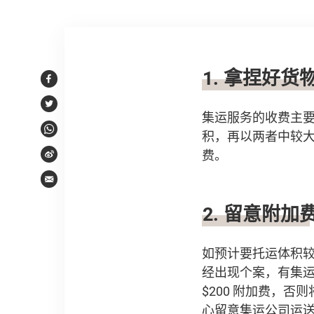
文章内容
1. 拿捏好
Facebook
Twitter
集运服务的收费主
积，再以两者中较
WhatsApp
费。
Weibo
Email
2. 留意附加
如预计要托运体积
经出现个案，有集
$200 附加费，
心留意集运公司运