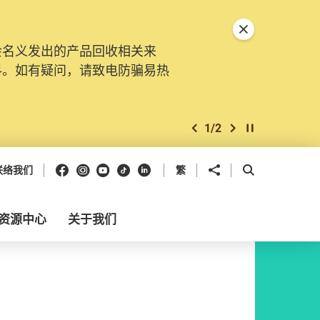
关闭特別通告
会名义发出的产品回收相关来
料。如有疑问，请致电防骗易热
1
/
2
上一个
下一个
开始/暂停幻灯
Facebook
Instagram
Youtube
抖音
领英
分享到
开启搜寻框
联络我们
繁
资源中心
关于我们