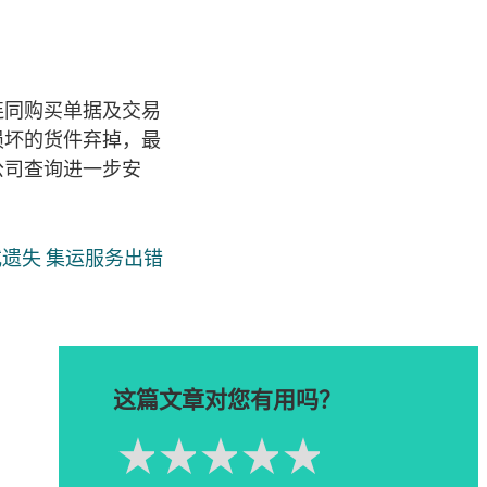
连同购买单据及交易
损坏的货件弃掉，最
公司查询进一步安
或遗失 集运服务出错
这篇文章对您有用吗？
1星
2星
3星
4星
5星
Please rate