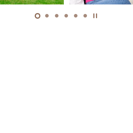
1
2
3
4
5
6
开始/暂停幻灯