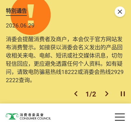
特別通告
关闭
2026.06.29
消委会提醒消费者及商户，本会仅于官方网站发
布消费警示。如接获以消委会名义发出的产品回
收相关来电、电邮、短讯或社交媒体讯息，切勿
轻信回应，更应避免透露任何个人资料。如有疑
问，请致电防骗易热线18222或消委会热线2929
2222查询。
1
/
2
上一个
下一个
开
Skip to main content
目
消费者委员会