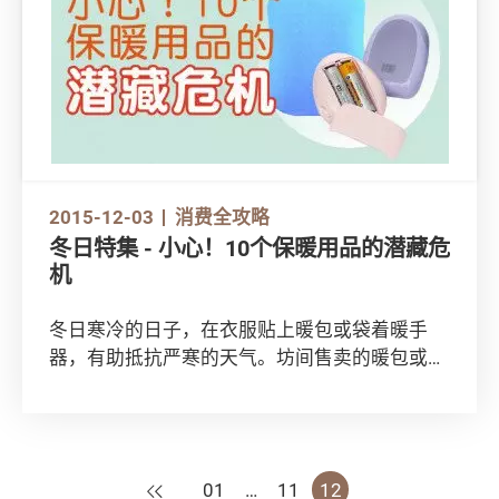
2015-12-03
消费全攻略
冬日特集 - 小心！10个保暖用品的潜藏危
机
冬日寒冷的日子，在衣服贴上暖包或袋着暖手
器，有助抵抗严寒的天气。坊间售卖的暖包或暖
手器款式五花八门，除传统暖水袋外，还有即弃
暖包、微波加热式暖包、化学溶液暖包，亦有潮
流产品如USB充电式暖蛋、电池暖蛋和便携式液
体燃料暖手炉等。下文为你逐一剖析这些产品的
上一页
01
…
11
12
优点、缺点和潜藏危机。