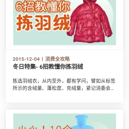
2015-12-04
消费全攻略
冬日特集- 6招教懂你拣羽绒
拣选羽绒衣，从内至外，都有学问，譬如从标签
所示的含绒量、蓬松度、充绒量，紧记消委会6
大要诀和羽绒冷知识，便可大致掌握如何选购一
件保暖的羽绒衣。