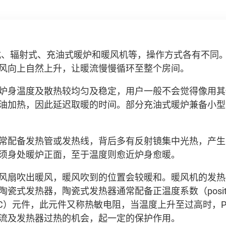
式、辐射式、充油式暖炉和暖风机等，操作方式各有不同
风向上自然上升，让暖流慢慢循环至整个房间。
炉身温度及散热较均匀及稳定，用户一般不会觉得像用其
油加热，因此延迟取暖的时间。部分充油式暖炉兼备小型
常配备发热管或发热线，背后多有反射镜集中光热，产生
须身处暖炉正面，至于温度则愈近炉身愈暖。
风扇吹出暖风，暖风吹到的位置会较暖和。暖风机的发热
式发热器，陶瓷式发热器通常配备正温度系数（positive t
ent，PTC）元件，此元件又称热敏电阻，当温度上升至过高时
流及发热器过热的机会，起一定的保护作用。