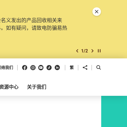
关闭特別通告
会名义发出的产品回收相关来
料。如有疑问，请致电防骗易热
1
/
2
上一个
下一个
开始/暂停幻灯
Facebook
Instagram
Youtube
抖音
领英
分享到
开启搜寻框
联络我们
繁
资源中心
关于我们