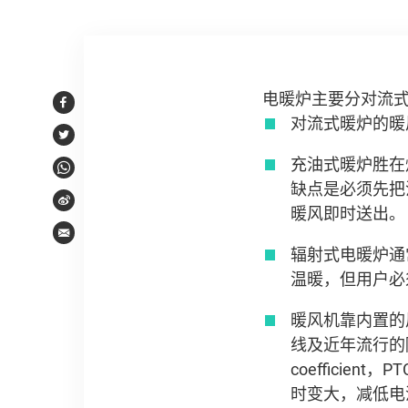
文章内容
电暖炉主要分对流
Facebook
对流式暖炉的暖
Twitter
充油式暖炉胜在
WhatsApp
缺点是必须先把
Weibo
暖风即时送出。
Email
辐射式电暖炉通
温暖，但用户必
暖风机靠内置的
线及近年流行的陶瓷
coeffici
时变大，减低电