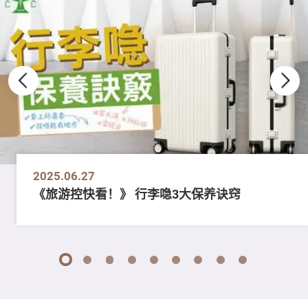
2025.06.27
《旅游控快看！》 行李喼3大保养诀窍
1
2
3
4
5
6
7
8
9