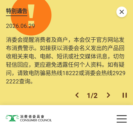
特別通告
关闭
2026.06.29
消委会提醒消费者及商户，本会仅于官方网站发
布消费警示。如接获以消委会名义发出的产品回
收相关来电、电邮、短讯或社交媒体讯息，切勿
轻信回应，更应避免透露任何个人资料。如有疑
问，请致电防骗易热线18222或消委会热线2929
2222查询。
1
/
2
上一个
下一个
开
Skip to main content
目
消费者委员会