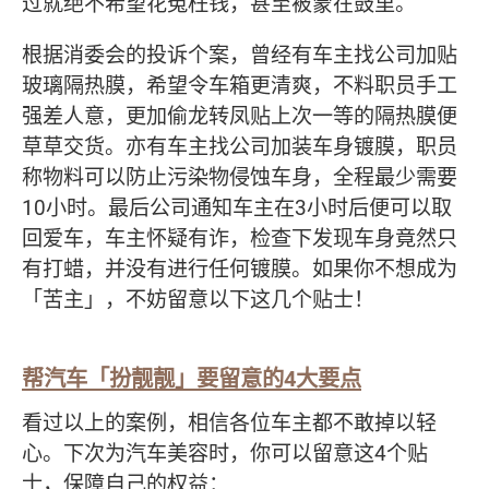
过就绝不希望花冤枉钱，甚至被蒙在鼓里。
根据消委会的投诉个案，曾经有车主找公司加贴
玻璃隔热膜，希望令车箱更清爽，不料职员手工
强差人意，更加偷龙转凤贴上次一等的隔热膜便
草草交货。亦有车主找公司加装车身镀膜，职员
称物料可以防止污染物侵蚀车身，全程最少需要
10小时。最后公司通知车主在3小时后便可以取
回爱车，车主怀疑有诈，检查下发现车身竟然只
有打蜡，并没有进行任何镀膜。如果你不想成为
「苦主」，不妨留意以下这几个贴士！
帮汽车「扮靓靓」要留意的
4
大要点
看过以上的案例，相信各位车主都不敢掉以轻
心。下次为汽车美容时，你可以留意这4个贴
士，保障自己的权益：