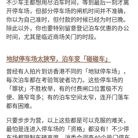
不少车主都想用尽泊车时间，等到最后一刻才离
开停车场，但部分停车场的闸机时间并不准确，
你以为自己准时，但付款的时候已经为时已晚。
除此以外，你也要特别留意登记泊车优惠的办公
时间，尤其是临近商场关门的时段。
地狱停车场太狭窄，泊车变「碰碰车」
曾经有人拍片到访香港不同的「地狱停车场」，
每次泊车都在考验驾驶者功力。这些停车场的
「罪状」不胜枚举，有的付费闸口位置极不方
便、路窄弯多；有的泊车空间太窄，连开门落车
都有困难。
只要步步为营，以上这些都是可以克服的难关，
最怕是连进入停车场的「资格」都没有！不少停
车场都限制车辆高度，消委会调查40个热门停车