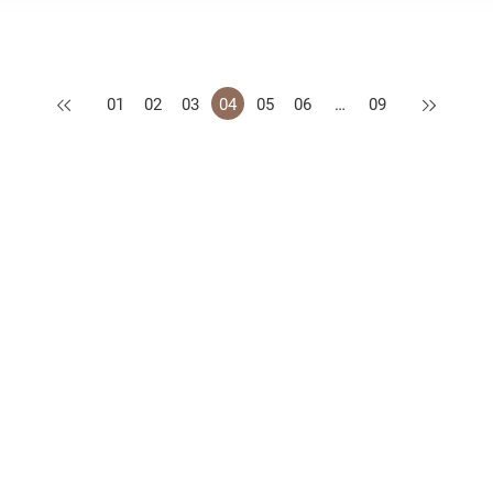
上一页
下一页
01
02
03
04
05
06
…
09
措施
公开资料守则
认可供应商名册
网站地图