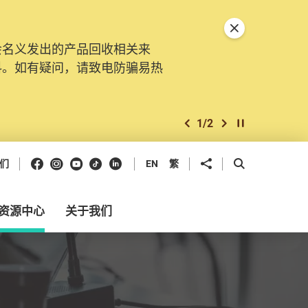
关闭特別通告
会名义发出的产品回收相关来
料。如有疑问，请致电防骗易热
1
/
2
上一个
下一个
开始/暂停幻灯
Facebook
Instagram
Youtube
抖音
领英
分享到
开启搜寻框
们
EN
繁
资源中心
关于我们