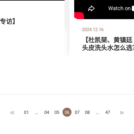
别专访】
2024.12.16
【杜凯琹、黄镇廷 x
头皮洗头水怎么选
上一页
下一页
01
…
04
05
06
07
08
…
47