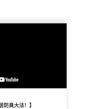
居防臭大法！】