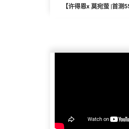
【许得恩x 莫宛萤 |首测