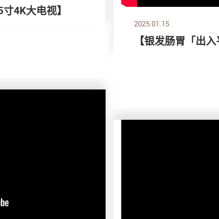
55寸4K大电视】
2025.01.15
【银发肠胃「出入