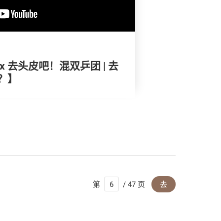
 去头皮吧！混双乒团 | 去
？】
第
/ 47 页
去