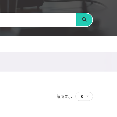
搜寻
每页显示
8