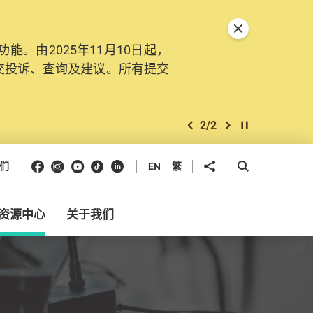
关闭特別通告
。由2025年11月10日起，
交投诉、查询及建议。所有提交
2
/
2
上一个
下一个
开始/暂停幻灯
Facebook
Instagram
Youtube
抖音
领英
分享到
开启搜寻框
们
EN
繁
资源中心
关于我们