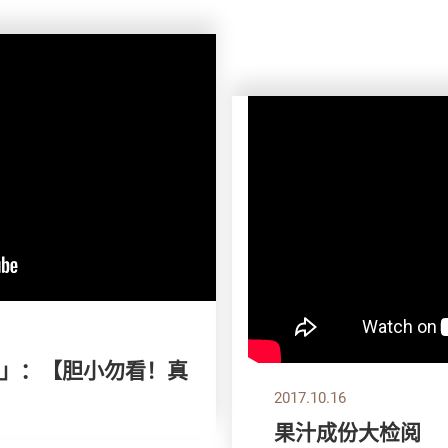
款」：【胆小勿看！真
2017.10.16
果汁成份大检阅