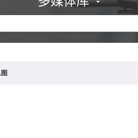
多媒体库
息图