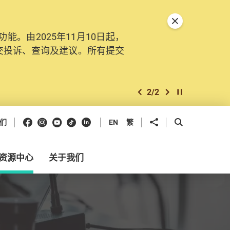
关闭特別通告
。由2025年11月10日起，
交投诉、查询及建议。所有提交
2
/
2
上一个
下一个
开始/暂停幻灯
Facebook
Instagram
Youtube
抖音
领英
分享到
开启搜寻框
们
EN
繁
资源中心
关于我们