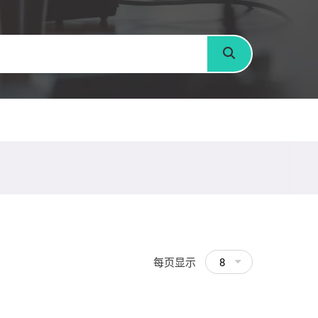
搜寻
每页显示
8