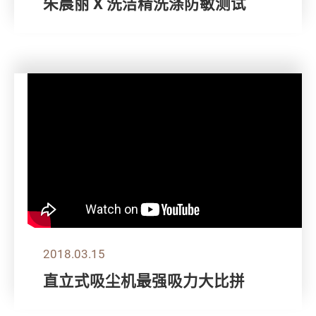
朱晨丽 X 洗洁精洗涤防敏测试
2018.03.15
直立式吸尘机最强吸力大比拼