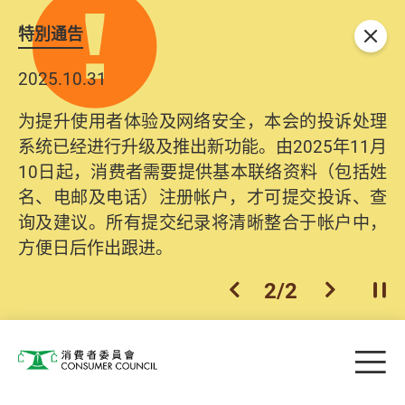
特別通告
关闭
2025.10.31
为提升使用者体验及网络安全，本会的投诉处理
系统已经进行升级及推出新功能。由2025年11月
10日起，消费者需要提供基本联络资料（包括姓
名、电邮及电话）注册帐户，才可提交投诉、查
询及建议。所有提交纪录将清晰整合于帐户中，
方便日后作出跟进。
2
/
2
上一个
下一个
开
Skip to main content
目
消费者委员会