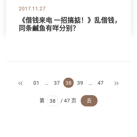
2017.11.27
《借钱来电 一招搞掂！》乱借钱，
同条鹹鱼有咩分别？
上一页
下一页
01
…
37
38
39
…
47
第
/ 47 页
去