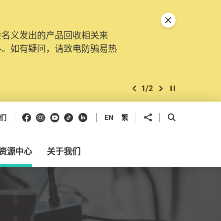
关闭特別通告
会名义发出的产品回收相关来
料。如有疑问，请致电防骗易热
1
/
2
上一个
下一个
开始/暂停幻灯
Facebook
Instagram
Youtube
抖音
领英
分享到
开启搜寻框
们
EN
繁
资源中心
关于我们