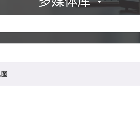
多媒体库
息图