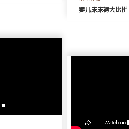
婴儿床床褥大比拼