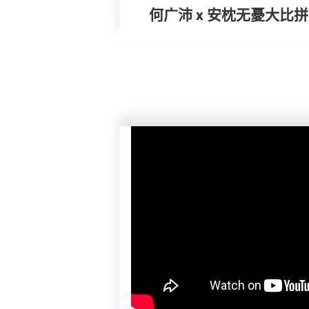
何广沛 x 安枕无憂大比拼