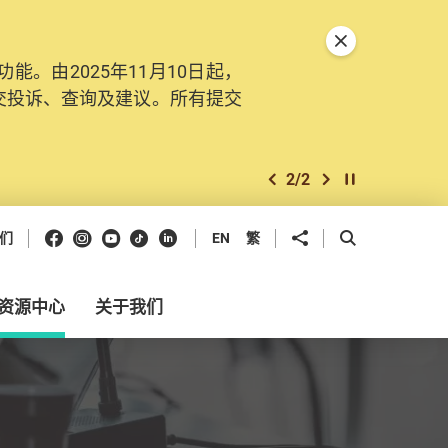
关闭特別通告
。由2025年11月10日起，
交投诉、查询及建议。所有提交
2
/
2
上一个
下一个
开始/暂停幻灯
Facebook
Instagram
Youtube
抖音
领英
分享到
开启搜寻框
们
EN
繁
资源中心
关于我们