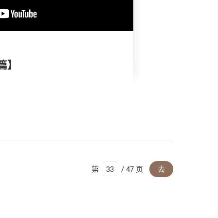
篇】
第
/ 47 页
去