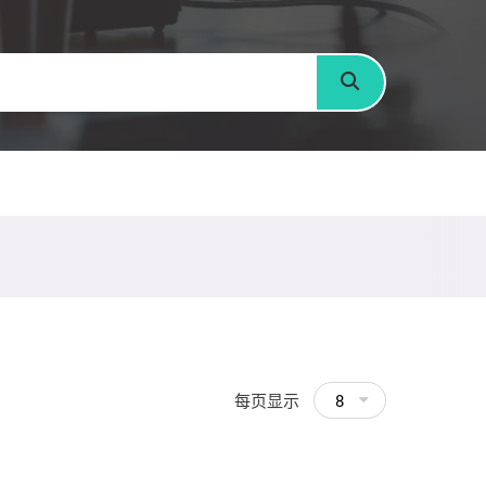
搜寻
每页显示
8