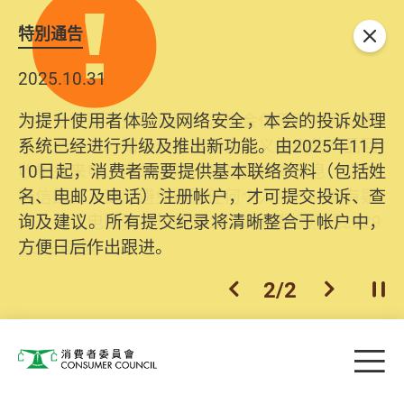
特別通告
关闭
2025.10.31
为提升使用者体验及网络安全，本会的投诉处理
系统已经进行升级及推出新功能。由2025年11月
10日起，消费者需要提供基本联络资料（包括姓
名、电邮及电话）注册帐户，才可提交投诉、查
询及建议。所有提交纪录将清晰整合于帐户中，
方便日后作出跟进。
2
/
2
上一个
下一个
开
Skip to main content
目
消费者委员会