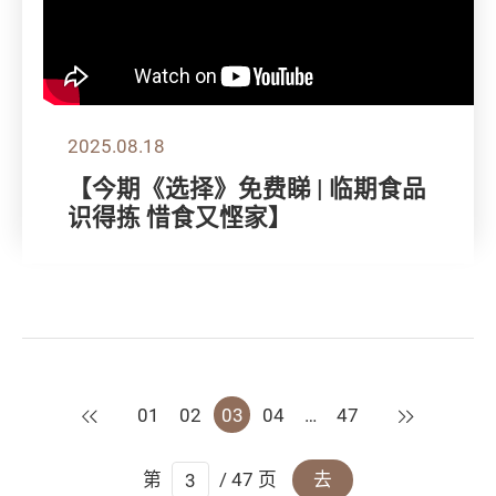
2025.08.18
【今期《选择》免费睇 | 临期食品
识得拣 惜食又悭家】
上一页
下一页
01
02
03
04
…
47
第
/ 47 页
去