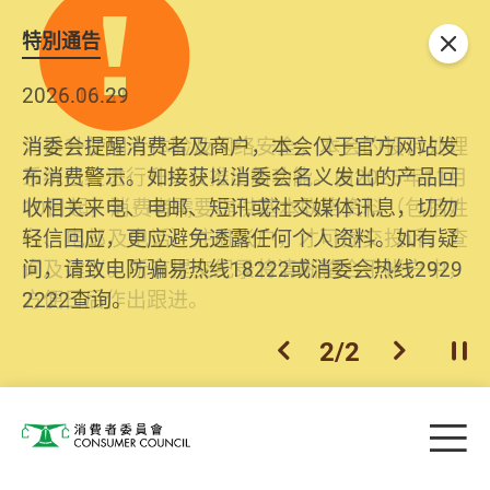
特別通告
关闭
2026.06.29
2025.10.31
消委会提醒消费者及商户，本会仅于官方网站发
为提升使用者体验及网络安全，本会的投诉处理
布消费警示。如接获以消委会名义发出的产品回
系统已经进行升级及推出新功能。由2025年11月
收相关来电、电邮、短讯或社交媒体讯息，切勿
10日起，消费者需要提供基本联络资料（包括姓
轻信回应，更应避免透露任何个人资料。如有疑
名、电邮及电话）注册帐户，才可提交投诉、查
问，请致电防骗易热线18222或消委会热线2929
询及建议。所有提交纪录将清晰整合于帐户中，
2222查询。
方便日后作出跟进。
2
/
2
上一个
下一个
开
Skip to main content
目
消费者委员会