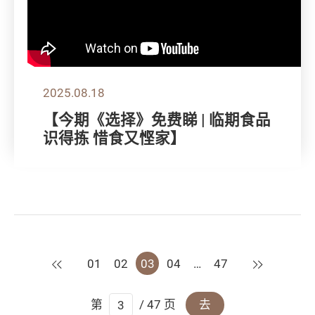
2025.08.18
【今期《选择》免费睇 | 临期食品
识得拣 惜食又悭家】
上一页
下一页
01
02
03
04
…
47
第
/ 47 页
去