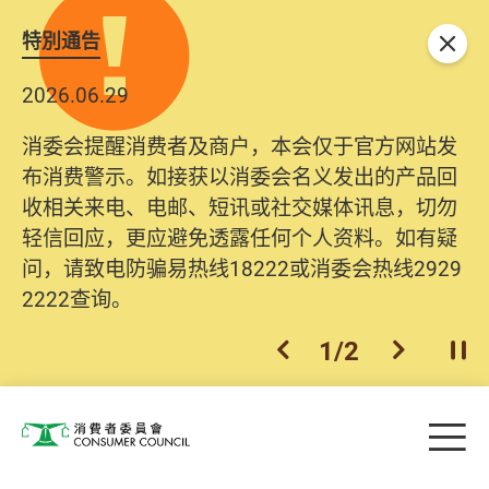
特別通告
关闭
2026.06.29
2025.10.31
消委会提醒消费者及商户，本会仅于官方网站发
为提升使用者体验及网络安全，本会的投诉处理
布消费警示。如接获以消委会名义发出的产品回
系统已经进行升级及推出新功能。由2025年11月
收相关来电、电邮、短讯或社交媒体讯息，切勿
10日起，消费者需要提供基本联络资料（包括姓
轻信回应，更应避免透露任何个人资料。如有疑
名、电邮及电话）注册帐户，才可提交投诉、查
问，请致电防骗易热线18222或消委会热线2929
询及建议。所有提交纪录将清晰整合于帐户中，
2222查询。
方便日后作出跟进。
2
/
2
上一个
下一个
开
Skip to main content
目
消费者委员会