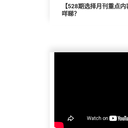
【528期选择月刊重点内
咩睇？