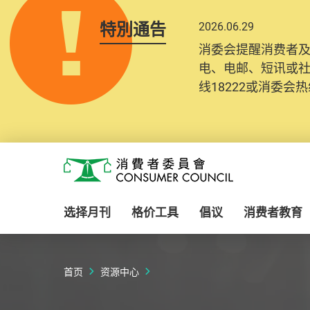
特別通告
2026.06.29
2025.10.31
消委会提醒消费者
为提升使用者体验及
电、电邮、短讯或
消费者需要提供基
线18222或消委会热线
纪录将清晰整合于
Skip to main content
消费者委员会
选择月刊
格价工具
倡议
消费者教育
首页
资源中心