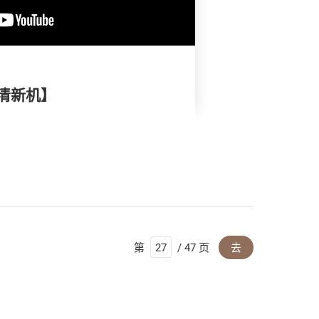
清新机】
第
/ 47 页
去