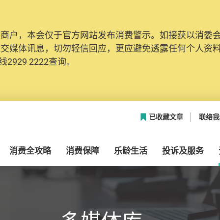
及商户，本会仅于官方网站发布消费警示。如接获以消委
网络安全，本会的投诉处理系统已经进行升级及推出新功能
社交媒体讯息，切勿轻信回应，更应避免透露任何个人资
本联络资料（包括姓名、电邮及电话）注册帐户，才可提
2929 2222查询。
帐户中，方便日后作出跟进。
已收藏文章
联络我
消费全攻略
消费保障
乐龄生活
投诉及服务