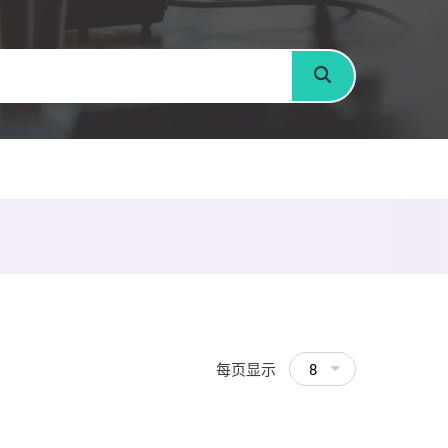
搜寻
每页显示
8