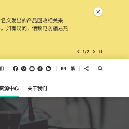
关闭特別通告
会名义发出的产品回收相关来
。由2025年11月10日起，
料。如有疑问，请致电防骗易热
交投诉、查询及建议。所有提交
2
/
2
上一个
下一个
开始/暂停幻灯
Facebook
Instagram
Youtube
抖音
领英
分享到
开启搜寻框
们
EN
繁
资源中心
关于我们