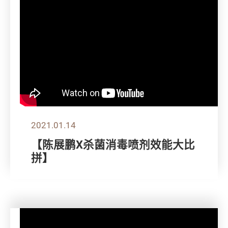
2021.01.14
【陈展鹏X杀菌消毒喷剂效能大比
拼】