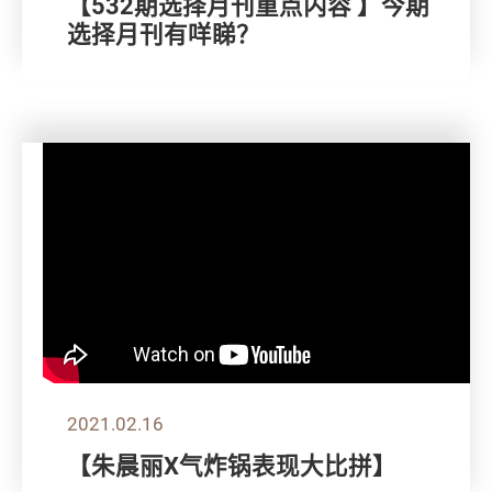
【532期选择月刊重点内容 】今期
选择月刊有咩睇？
2021.02.16
【朱晨丽X气炸锅表现大比拼】