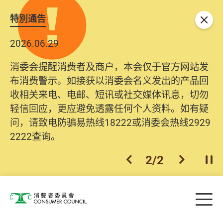
特別通告
关闭
2026.06.29
2025.10.31
消委会提醒消费者及商户，本会仅于官方网站发
为提升使用者体验及网络安全，本会的投诉处理
布消费警示。如接获以消委会名义发出的产品回
系统已经进行升级及推出新功能。由2025年11月
收相关来电、电邮、短讯或社交媒体讯息，切勿
10日起，消费者需要提供基本联络资料（包括姓
轻信回应，更应避免透露任何个人资料。如有疑
名、电邮及电话）注册帐户，才可提交投诉、查
问，请致电防骗易热线18222或消委会热线2929
询及建议。所有提交纪录将清晰整合于帐户中，
2222查询。
方便日后作出跟进。
2
/
2
上一个
下一个
开
Skip to main content
目
消费者委员会