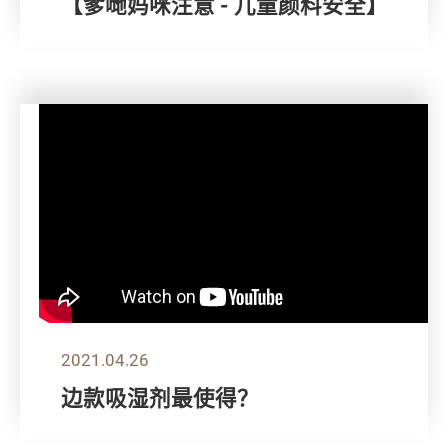
【爹哋妈咪注意 - 儿童颜料安全】
2021.04.26
边款吸湿剂最使得？