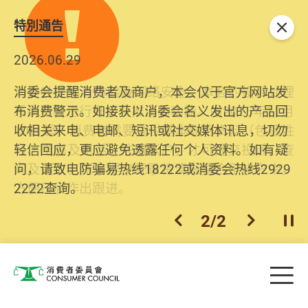
特別通告
关闭
2026.06.29
2025.10.31
消委会提醒消费者及商户，本会仅于官方网站发
为提升使用者体验及网络安全，本会的投诉处理
布消费警示。如接获以消委会名义发出的产品回
系统已经进行升级及推出新功能。由2025年11月
收相关来电、电邮、短讯或社交媒体讯息，切勿
10日起，消费者需要提供基本联络资料（包括姓
轻信回应，更应避免透露任何个人资料。如有疑
名、电邮及电话）注册帐户，才可提交投诉、查
问，请致电防骗易热线18222或消委会热线2929
询及建议。所有提交纪录将清晰整合于帐户中，
2222查询。
方便日后作出跟进。
2
/
2
上一个
下一个
开
Skip to main content
目
消费者委员会