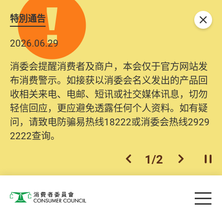
特別通告
关闭
2026.06.29
2025.10.31
消委会提醒消费者及商户，本会仅于官方网站发
为提升使用者体验及网络安全，本会的投诉处理
布消费警示。如接获以消委会名义发出的产品回
系统已经进行升级及推出新功能。由2025年11月
收相关来电、电邮、短讯或社交媒体讯息，切勿
10日起，消费者需要提供基本联络资料（包括姓
轻信回应，更应避免透露任何个人资料。如有疑
名、电邮及电话）注册帐户，才可提交投诉、查
问，请致电防骗易热线18222或消委会热线2929
询及建议。所有提交纪录将清晰整合于帐户中，
2222查询。
方便日后作出跟进。
2
/
2
上一个
下一个
开
Skip to main content
目
消费者委员会