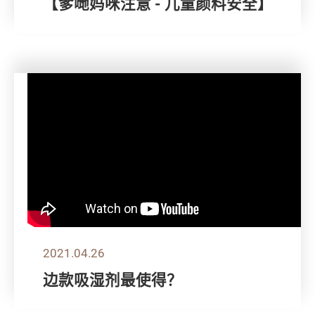
【爹哋妈咪注意 - 儿童颜料安全】
2021.04.26
边款吸湿剂最使得？